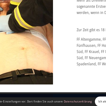
Mehr als Dreiviert
sogenannte Erstve
werden, wenn in D
Zur Zeit gibt es 
FF Altengamme, FF 
Fünfhausen, FF Ho
Süd, FF Krauel, F
Süd, FF Neuengamm
Spadenland, FF W
ie-Einstellungen vor. Dort finden Sie auch unsere
Datenschutzerklärung
Ich a