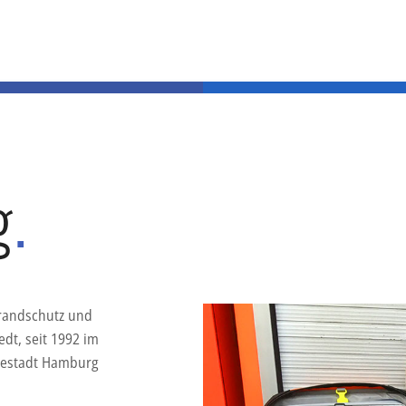
g
.
randschutz und
edt, seit 1992 im
sestadt Hamburg