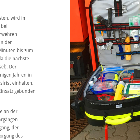
ten, wird in
 bei
erwehren
en der
 Minuten bis zum
da die nächste
el). Der
nigen Jahren in
frist einhalten.
 Einsatz gebunden
ie an der
hrgängen
gang, der
sorgung des