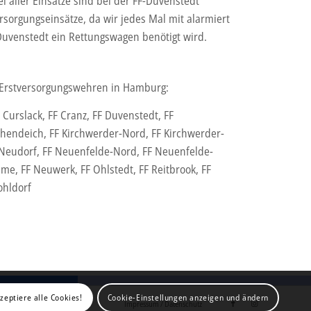
el aller Einsätze sind bei der FF-Duvenstedt
rsorgungseinsätze, da wir jedes Mal mit alarmiert
uvenstedt ein Rettungswagen benötigt wird.
18 Erstversorgungswehren in Hamburg:
Curslack, FF Cranz, FF Duvenstedt, FF
hendeich, FF Kirchwerder-Nord, FF Kirchwerder-
F Neudorf, FF Neuenfelde-Nord, FF Neuenfelde-
e, FF Neuwerk, FF Ohlstedt, FF Reitbrook, FF
ohldorf
kzeptiere alle Cookies!
Cookie-Einstellungen anzeigen und ändern
Impressum / Datenschutz